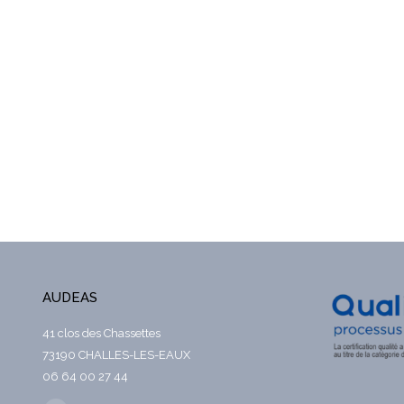
AUDEAS
41 clos des Chassettes
73190 CHALLES-LES-EAUX
06 64 00 27 44